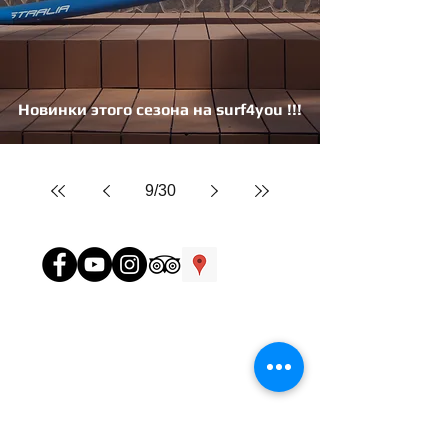
Новинки этого сезона на surf4you !!!
9
/
30
Контакты отеля и школы SURF4YOU :
Mui Ne, 90 Huynh Thuc Khang
+84 339 67 38 79
(Viber, WhatsApp) RUS
+84 3727 660 72
(Viber, WhatsApp) ENG