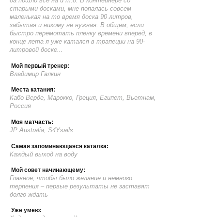
да пошло все на и т.д.”В контейнере со
старыми досками, мне попалась совсем
маленькая на то время доска 90 литров,
забытая и никому не нужная. В общем, если
быстро перемотать пленку времени вперед, в
конце лета я уже катался в трапеции на 90-
литровой доске...
Мой первый тренер:
Владимир Галкин
Места катания:
Кабо Верде, Марокко, Греция, Египет, Вьетнам,
Россия
Моя матчасть:
JP Australia, S4Ysails
Самая запоминающаяся каталка:
Каждый выход на воду
Мой совет начинающему:
Главное, чтобы было желание и немного
терпения – первые результаты не заставят
долго ждать
Уже умею: