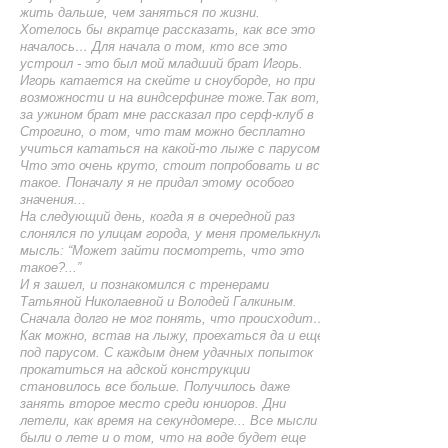
жить дальше, чем заняться по жизни.
Хотелось бы вкратце рассказать, как все это
началось… Для начала о том, кто все это
устроил - это был мой младший брат Игорь.
Игорь катается на скейте и сноуборде, но при
возможности и на виндсерфинге тоже.Так вот,
за ужином брат мне рассказал про серф-клуб в
Строгино, о том, что там можно бесплатно
учиться кататься на какой-то лыже с парусом.
Что это очень круто, стоит попробовать и все
такое. Поначалу я не придал этому особого
значения...
На следующий день, когда я в очередной раз
слонялся по улицам города, у меня промелькнула
мысль: “Может зайти посмотреть, что это
такое?...”
И я зашел, и познакомился с тренерами
Татьяной Николаевной и Володей Галкиным.
Сначала долго не мог понять, что происходит…
Как можно, встав на лыжу, проехаться да и еще
под парусом. С каждым днем удачных попыток
прокатиться на адской конструкции
становилось все больше. Получилось даже
занять второе место среди юниоров. Дни
летели, как время на секундомере... Все мысли
были о лете и о том, что на воде будет еще