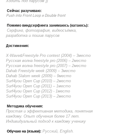
Ходить под парусом ))
С
ейчас разучиваю:
Push into Front Loop и Double front
Помимо виндсерфинга занимаюсь (катаюсь):
Серфинг, фотография, видеосъёмка,
разработка и пошив парусов
Достижения:
X-Wave&Freestyle Pro contest (2004) – 3место
Русская волна freestyle pro (2006) – 2место
Русская волна freestyle pro (2007) – 2место
Dahab Freestyle week (2009) – 3место
Dahab Slalom week (2009) – 9место
Surf4you Open Cup (2010) – 2место
Surf4you Open Cup (2011) – 1место
Surf4you Open Cup (2012) - 1место
Surf4you Open Cup (2013) – 2место
Методика обучения:
Простая и эффективная методика, понятная
каждому. Опыт обучения более 17 лет.
Индивидуальный подход к каждому ученику
Русский, English.
Обучаю на (языки):