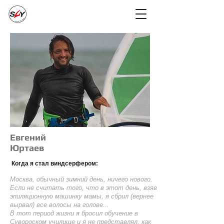
Евгений
Юртаев
Когда я стал виндсерфером:
Москва, обычный зимний день, ничего нового.
Если не считать того, что в этот день, взяв
эпиляционную машинку мамы, я сбрил (вернее
вырвал) все волосы на голове...
В тот период жизни я бросил обучение в
Сувороском училище и я не представлял, как