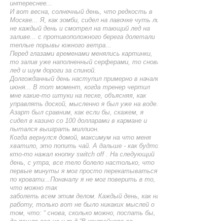
интереснее...
И вот весна, солнечный день, что редкость в
Москве... Я, как зомби, сидел на лавочке чуть ли
не каждый день и смотрел на тающий лед на
заливе... с противоположного берега долетали
теплые порывы южного ветра...
Перед глазами временами менялись картинки,
то залив уже наполненный серферами, то снова
лед и шум дороги за спиной.
Долгожданный день наступил примерно в начале
июня... В тот момент, когда тренер чертил
мне какие-то штуки на песке, объясняя, как
управлять доской, мысленно я был уже на воде.
Азарт был сравним, как если бы, скажем, я
сидел в казино со 100 долларами в кармане и
пытался выиграть миллион.
Когда вернулся домой, максимум на что меня
хватило, это попить чай. А дальше - как будто
кто-то нажал кнопку switch off . На следующий
день, с утра, все тело болело настолько, что
первые минуты я мог просто перекатываться
по кровати...Поначалу я не мог поверить в то,
что можно так
заболеть всем этим делом. Каждый день, как на
работу, только вот не было никаких мыслей о
том, что: “ снова, сколько можно, поспать бы,