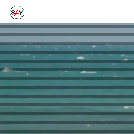
о нас
н