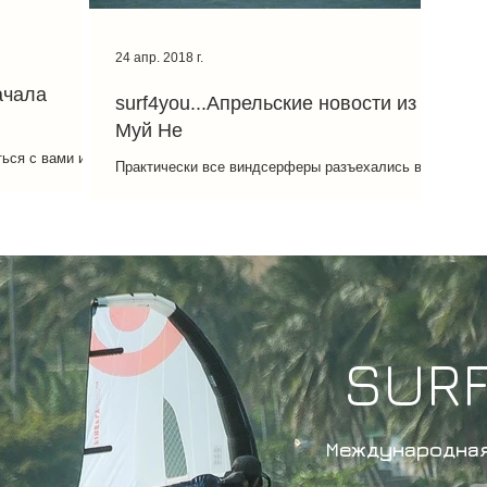
24 апр. 2018 г.
Начала
surf4you...Апрельские новости из
Муй Не
ться с вами и
Практически все виндсерферы разъехались в
з нашей школы
разные уголки нашей планеты, а зря! Апреля в
порадовал
Муй Не выдался очень ветряным, особенно
первую...
SUR
Международная