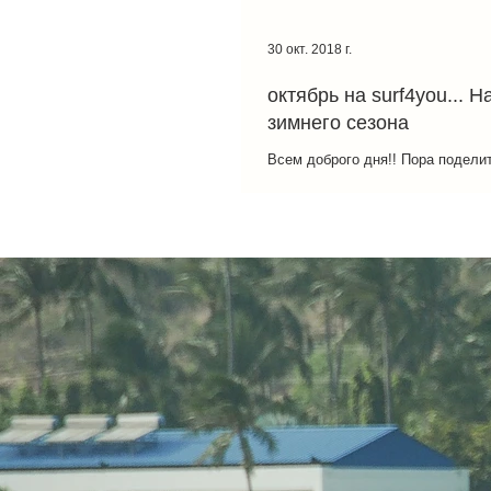
30 окт. 2018 г.
октябрь на surf4you... 
зимнего сезона
Всем доброго дня!! Пора подели
свежими фотками и новостями и
SURF4YOU. Октябрь как всегда 
свежим...