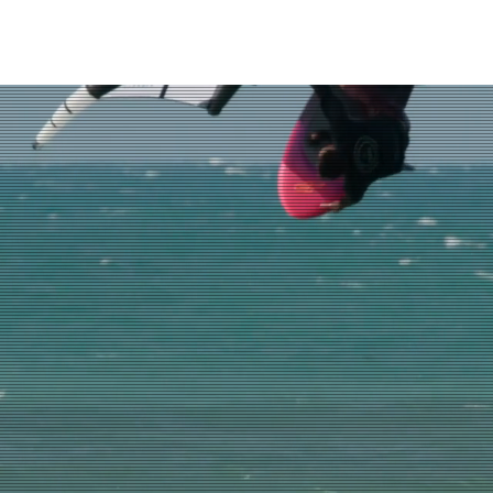
овости
surf4you residence