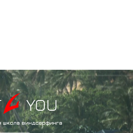
F YOU
 школа виндсерфинга