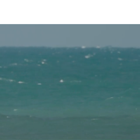
школа surf4you
контакты