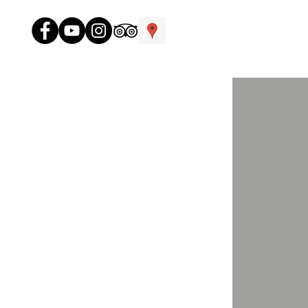
Контакты отеля и школы
SURF4YOU :
Mui Ne, 90 Huynh Thuc Khang
+84 339 67 38 79 (Viber, WhatsApp)
RUS
+84 3727 660 72 (Viber, WhatsApp)
ENG
+84 252 37 43 929 VN