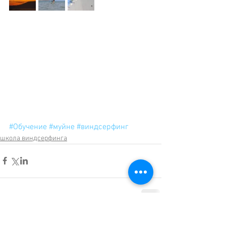
#Обучение
#муйне
#виндсерфинг
школа виндсерфинга