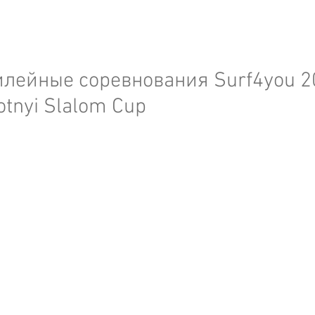
овости
surf4you residence
лейные соревнования Surf4you 2
otnyi Slalom Cup