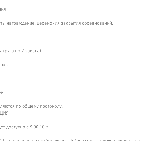
ния
сть, награждение, церемония закрытия соревнований.
4 круга по 2 заезда)
онок 
ок
еляются по общему протоколу.
КЦИЯ
ет доступна с 9:00 10 я
U», размещена на сайте www.sails4you.com, а также в социальных