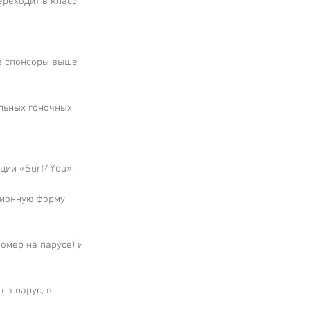
ереходит в класс 
е спонсоры выше 
льных гоночных 
нции «Surf4You».
ционную форму 
омер на парусе) и 
а парус, в 