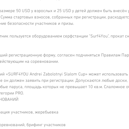
в размере 50 USD у взрослых и 25 USD у детей должен быть внесён 
Сумма стартовых взносов, собранных при регистрации, расходуетс
ие безопасности участников и призы. 
частник пользуется оборудованием серфстанции "Surf4You", прокат 
авший регистрационную форму, согласен подчиняться Правилам Пар
действующим на соревновании.
ий «SURF4YOU Andrei Zabolotnyi Slalom Cup» может использовать 
ые он должен заявить при регистрации. Допускаются любые доски,
юбые паруса, площадь которых не превышает 10 кв.м. Слаломное 
тегории PRO.
ЕВНОВАНИЙ
страция участников, жеребьевка
соревнований, брифинг участников