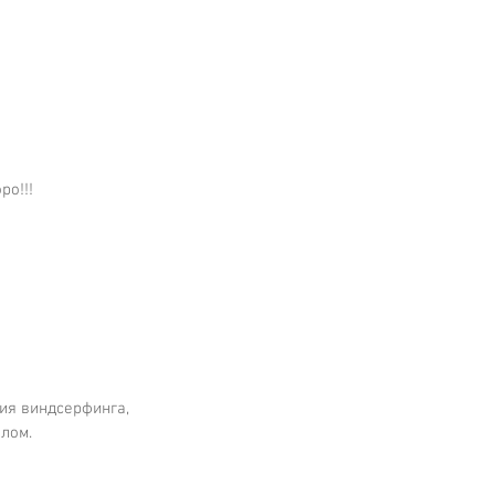
о!!! 
ия виндсерфинга, 
лом.