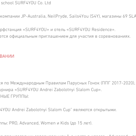
g school SURF4YOU Co. Ltd
мпании JP-Australia, NeilPryde, Sails4You (S4Y), магазины 69 SLAM
ерфстанция «SURF4YOU» и отель «SURF4YOU Residence».
тся официальным приглашением для участия в соревнованиях.
ОВАНИИ
я по Международным Правилам Парусных Гонок (ППГ 2017-2020),
урнира «SURF4YOU Andrei Zabolotnyi Slalom Cup».
ЕТНЫЕ ГРУППЫ: 
YOU Andrei Zabolotnyi Slalom Cup" являются открытыми. 
пы: PRO, Advanced, Women и Kids (до 15 лет).