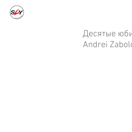
о нас
н
Десятые юби
Andrei Zabol