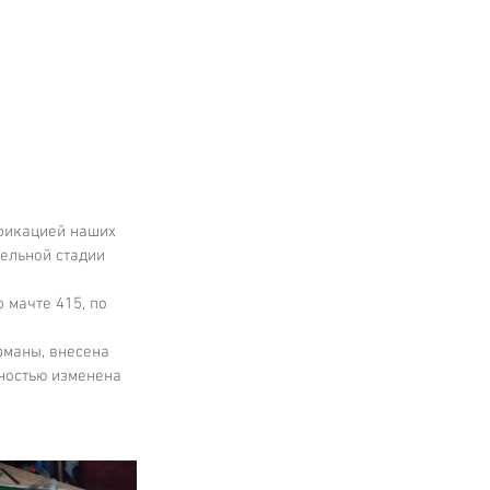
ификацией наших 
ельной стадии 
мачте 415, по 
рманы, внесена 
ностью изменена 