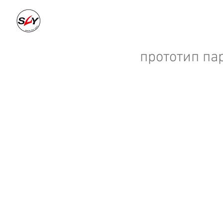
о нас
н
прототип па