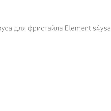
овости
surf4you residence
руса для фристайла Element s4ysa