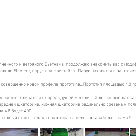
олнечного и ветряного Вьетнама, продолжаю знакомить вас с мод
модели Element, парус для фристайла…Парус находится в заключит
о совершенно новом профиле прототипа…Прототип площадью 4.8 по 
олностью отличаться от предыдущей модели ...Облегченные лат ка
ередней шкаторине, нижняя шкаторина радикально срезана и пол
а 4.8 будет 400 …
 полный отчет с тестов прототипа на воде…оставайтесь с нами !!!